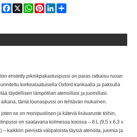
Facebook
X
WhatsApp
Pinterest
LinkedIn
Share
ton eristetty piknikpakastuspussi on paras ratkaisu ruoan
unniteltu korkealaatuisella Oxford-kankaalla ja paksulla
ää täydellisen lämpötilan aterioillasi ja juomillasi.
n aikana, tämä lounaspussi on tehtävän mukainen.
 joten se on monipuolinen ja kätevä lisävaruste töihin,
astinpussi on saatavana kolmessa koossa – 8 L (9,5 x 6,3 x
– kaikkiin pienistä välipaloista täysiä aterioita, juomia ja