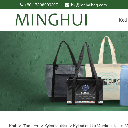
+86-17398099207
lhk@lianhaibag.com
Koti
Koti
>
Tuotteet
>
Kylmälaukku
>
Kylmälaukku Vetoketjulla
>
V