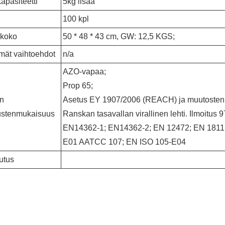
apasiteetti
5kg lisää
100 kpl
 koko
50 * 48 * 43 cm, GW: 12,5 KGS;
mät vaihtoehdot
n/a
AZO-vapaa;
Prop 65;
en
Asetus EY 1907/2006 (REACH) ja muutosten 
ustenmukaisuus
Ranskan tasavallan virallinen lehti. Ilmoitus 
EN14362-1; EN14362-2; EN 12472; EN 1811
E01 AATCC 107; EN ISO 105-E04
utus