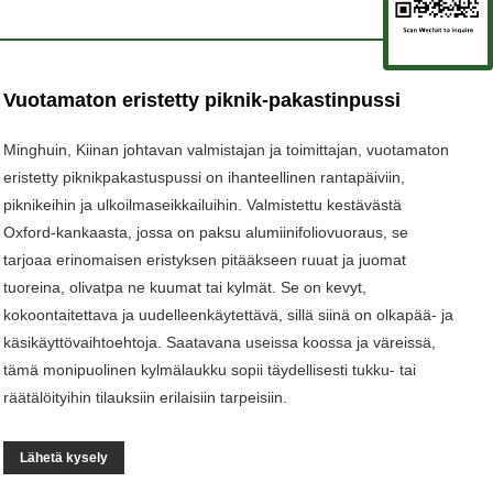
Vuotamaton eristetty piknik-pakastinpussi
Minghuin, Kiinan johtavan valmistajan ja toimittajan, vuotamaton
eristetty piknikpakastuspussi on ihanteellinen rantapäiviin,
piknikeihin ja ulkoilmaseikkailuihin. Valmistettu kestävästä
Oxford-kankaasta, jossa on paksu alumiinifoliovuoraus, se
tarjoaa erinomaisen eristyksen pitääkseen ruuat ja juomat
tuoreina, olivatpa ne kuumat tai kylmät. Se on kevyt,
kokoontaitettava ja uudelleenkäytettävä, sillä siinä on olkapää- ja
käsikäyttövaihtoehtoja. Saatavana useissa koossa ja väreissä,
tämä monipuolinen kylmälaukku sopii täydellisesti tukku- tai
räätälöityihin tilauksiin erilaisiin tarpeisiin.
Lähetä kysely