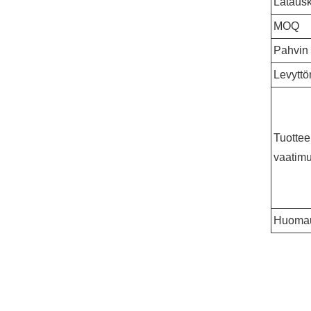
Latausk
MOQ
Pahvin
Levyttö
Tuotte
vaatim
Huoma