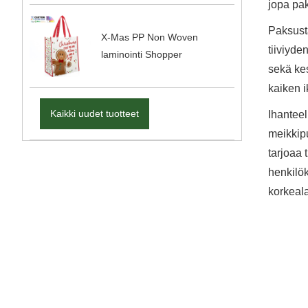
jopa pak
Paksusta
X-Mas PP Non Woven
tiiviyde
laminointi Shopper
sekä ke
kaiken i
Kaikki uudet tuotteet
Ihantee
meikkipu
tarjoaa 
henkilök
korkeal