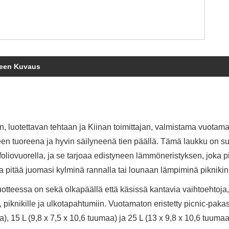
teen Kuvaus
, luotettavan tehtaan ja Kiinan toimittajan, valmistama vuotama
en tuoreena ja hyvin säilyneenä tien päällä. Tämä laukku on su
foliovuorella, ja se tarjoaa edistyneen lämmöneristyksen, joka pit
a pitää juomasi kylminä rannalla tai lounaan lämpiminä pikniki
otteessa on sekä olkapäällä että käsissä kantavia vaihtoehtoja,
 piknikille ja ulkotapahtumiin. Vuotamaton eristetty picnic-pak
), 15 L (9,8 x 7,5 x 10,6 tuumaa) ja 25 L (13 x 9,8 x 10,6 tuumaa) 