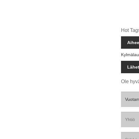
Hot Tags
Aihee
Kylmälau
Lähet
Ole hyvä